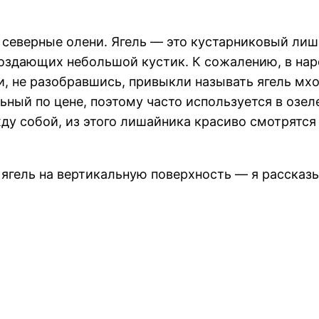
 северные олени. Ягель — это кустарниковый лиш
создающих небольшой кустик. К сожалению, в на
ди, не разобравшись, привыкли называть ягель мх
ный по цене, поэтому часто используется в озел
у собой, из этого лишайника красиво смотрятся 
ь ягель на вертикальную поверхность — я рассказ