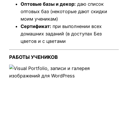
б
Оптовые базы и декор:
даю список
и
оптовых баз (некоторые дают скидки
л
моим ученикам)
и
Сертификат:
при выполнении всех
з
домашних заданий (в доступах Без
и
цветов и с цветами
р
о
РАБОТЫ УЧЕНИКОВ
в
а
н
н
ы
х
р
а
с