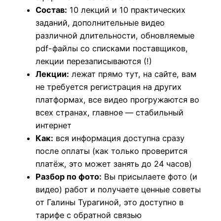
р
Состав:
10 лекций и 10 практических
₽
а
заданий, дополнительные видео
–
Ф
различной длительности, обновляемые
2
л
pdf-файлы со списками поставщиков,
6
о
лекции перезаписываются (!)
0
р
Лекции:
лежат прямо тут, на сайте, вам
0
и
не требуется регистрация на других
0
с
платформах, все видео прогружаются во
0
т
всех странах, главное — стабильный
и
интернет
₽
к
Как:
вся информация доступна сразу
а
после оплаты (как только проверится
и
платёж, это может занять до 24 часов)
з
Разбор по фото:
Вы присылаете фото (и
с
видео) работ и получаете ценные советы
т
от Галины Турагиной, это доступно в
а
тарифе с обратной связью