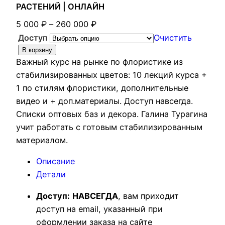
РАСТЕНИЙ | ОНЛАЙН
Д
5 000
₽
–
260 000
₽
и
Доступ
Очистить
а
К
В корзину
Важный курс на рынке по флористике из
п
о
стабилизированных цветов: 10 лекций курса +
а
л
1 по стилям флористики, дополнительные
з
и
видео и + доп.материалы. Доступ навсегда.
о
ч
Списки оптовых баз и декора. Галина Турагина
н
е
учит работать с готовым стабилизированным
ц
с
материалом.
е
т
н
в
Описание
:
о
Детали
5
т
0
о
Доступ:
НАВСЕГДА
, вам приходит
0
в
доступ на email, указанный при
0
а
оформлении заказа на сайте