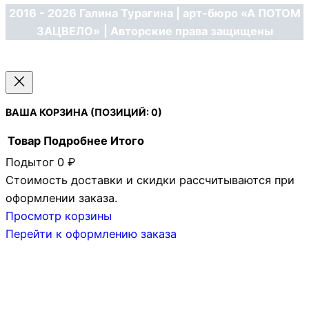
2016 - 2026 Галина Турагина | арт-бюро «А ПОТОМ
ЗАЦВЕЛО»
| Авторские права защищены
ВАША КОРЗИНА
(ПОЗИЦИЙ: 0)
Товар
Подробнее
Итого
Подытог
0 ₽
ТОВАРЫ
Стоимость доставки и скидки рассчитываются при
В
оформлении заказа.
КОРЗИНЕ
Просмотр корзины
Перейти к оформлению заказа