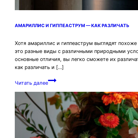
АМАРИЛЛИС И ГИППЕАСТРУМ — КАК РАЗЛИЧАТЬ
Хотя амариллис и гиппеаструм выглядят похоже 
это разные виды с различными природными усло
основные отличия, вы легко сможете их различа
как различать и […]
Амариллис
Читать далее
и
гиппеаструм
—
как
различать