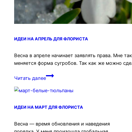
ИДЕИ НА АПРЕЛЬ ДЛЯ ФЛОРИСТА
Весна в апреле начинает заявлять права. Мне та
меняется форма сугробов. Так как же можно сде
Идеи
Читать далее
на
апрель
для
флориста
ИДЕИ НА МАРТ ДЛЯ ФЛОРИСТА
Весна — время обновления и наведения
порядка. У меня произошла глобальная